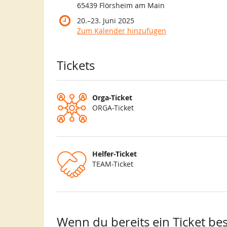
65439 Flörsheim am Main
bis
20.
–
23. Juni 2025
Zum Kalender hinzufügen
Produkte
Tickets
Orga-Ticket
ORGA-Ticket
Helfer-Ticket
TEAM-Ticket
Wenn du bereits ein Ticket best