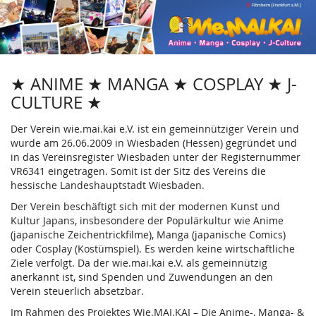
wie.mai.kai
Zum
Haupt-
e.V.
Inhalt
springen
★ ANIME ★ MANGA ★ COSPLAY ★ J-
CULTURE ★
Der Verein wie.mai.kai e.V. ist ein gemeinnütziger Verein und
wurde am 26.06.2009 in Wiesbaden (Hessen) gegründet und
in das Vereinsregister Wiesbaden unter der Registernummer
VR6341 eingetragen. Somit ist der Sitz des Vereins die
hessische Landeshauptstadt Wiesbaden.
Der Verein beschäftigt sich mit der modernen Kunst und
Kultur Japans, insbesondere der Populärkultur wie Anime
(japanische Zeichentrickfilme), Manga (japanische Comics)
oder Cosplay (Kostümspiel). Es werden keine wirtschaftliche
Ziele verfolgt. Da der wie.mai.kai e.V. als gemeinnützig
anerkannt ist, sind Spenden und Zuwendungen an den
Verein steuerlich absetzbar.
Im Rahmen des Projektes Wie.MAI.KAI – Die Anime-, Manga- &