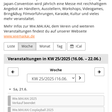
Japan-Convention wird jährlich eine Messe mit reichhaltigem
Angebot an Händlern, Ausstellern, Workshops, Videogames,
Bring&Buy, Filmvorführungen, Karaoke, Kultur und vieles
mehr veranstaltet.
Mehr Infos zur Wie.MAI.KAI, dem Verein und weiteren
Veranstaltungen findest du auf unserer Webseite
www.wiemaikai.de
Liste
Woche
Monat
Tag
iCal
Veranstaltungen in KW 25/2025 (16.06. – 22.06.)
Woche
Woche
zur
Anzeige
Sa, 21.6.
auswählen
Wie.MAI.KAI 2025
Verkauf beendet
Wie.MAI.KAI Cosplayball 2025